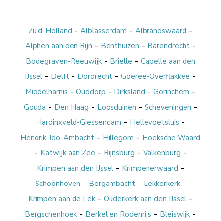
-
-
-
Zuid-Holland
Alblasserdam
Albrandswaard
-
-
-
Alphen aan den Rijn
Benthuizen
Barendrecht
-
-
Bodegraven-Reeuwijk
Brielle
Capelle aan den
-
-
-
-
IJssel
Delft
Dordrecht
Goeree-Overflakkee
-
-
-
-
Middelharnis
Ouddorp
Dirksland
Gorinchem
-
-
-
-
Gouda
Den Haag
Loosduinen
Scheveningen
-
-
Hardinxveld-Giessendam
Hellevoetsluis
-
-
Hendrik-Ido-Ambacht
Hillegom
Hoeksche Waard
-
-
-
-
Katwijk aan Zee
Rijnsburg
Valkenburg
-
-
Krimpen aan den IJssel
Krimpenerwaard
-
-
-
Schoonhoven
Bergambacht
Lekkerkerk
-
-
Krimpen aan de Lek
Ouderkerk aan den IJssel
-
-
-
Bergschenhoek
Berkel en Rodenrijs
Bleiswijk