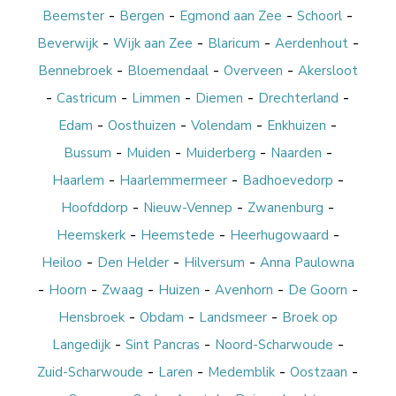
-
-
-
-
Beemster
Bergen
Egmond aan Zee
Schoorl
-
-
-
-
Beverwijk
Wijk aan Zee
Blaricum
Aerdenhout
-
-
-
Bennebroek
Bloemendaal
Overveen
Akersloot
-
-
-
-
-
Castricum
Limmen
Diemen
Drechterland
-
-
-
-
Edam
Oosthuizen
Volendam
Enkhuizen
-
-
-
-
Bussum
Muiden
Muiderberg
Naarden
-
-
-
Haarlem
Haarlemmermeer
Badhoevedorp
-
-
-
Hoofddorp
Nieuw-Vennep
Zwanenburg
-
-
-
Heemskerk
Heemstede
Heerhugowaard
-
-
-
Heiloo
Den Helder
Hilversum
Anna Paulowna
-
-
-
-
-
-
Hoorn
Zwaag
Huizen
Avenhorn
De Goorn
-
-
-
Hensbroek
Obdam
Landsmeer
Broek op
-
-
-
Langedijk
Sint Pancras
Noord-Scharwoude
-
-
-
-
Zuid-Scharwoude
Laren
Medemblik
Oostzaan