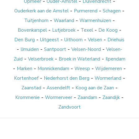
-
-
-
Opmeer
Ouder-Amstel
Duivendrecht
-
-
-
Ouderkerk aan de Amstel
Purmerend
Schagen
-
-
-
Tuitjenhorn
Waarland
Warmenhuizen
-
-
-
-
Bovenkarspel
Lutjebroek
Texel
De Koog
-
-
-
-
Den Burg
Uitgeest
Uithoorn
Velsen
Driehuis
-
-
-
-
IJmuiden
Santpoort
Velsen-Noord
Velsen-
-
-
-
Zuid
Velserbroek
Broek in Waterland
Ilpendam
-
-
-
-
-
Marken
Monnickendam
Weesp
Wijdemeren
-
-
-
Kortenhoef
Nederhorst den Berg
Wormerland
-
-
-
Zaanstad
Assendelft
Koog aan de Zaan
-
-
-
-
Krommenie
Wormerveer
Zaandam
Zaandijk
Zandvoort