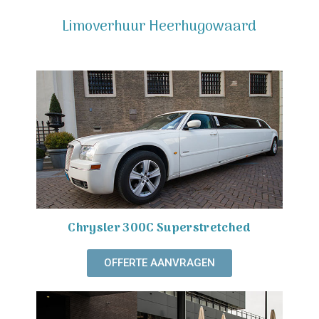
Limoverhuur Heerhugowaard
Chrysler 300C Superstretched
OFFERTE AANVRAGEN